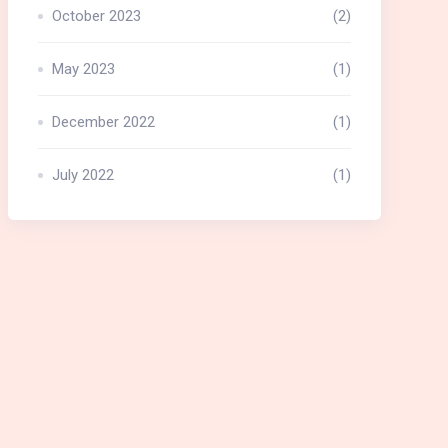
October 2023
(2)
May 2023
(1)
December 2022
(1)
July 2022
(1)