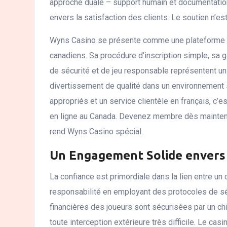
approche duale – support humain et documentation
envers la satisfaction des clients. Le soutien n’es
Wyns Casino se présente comme une plateforme de
canadiens. Sa procédure d’inscription simple, sa 
de sécurité et de jeu responsable représentent u
divertissement de qualité dans un environnement
appropriés et un service clientèle en français, c’
en ligne au Canada. Devenez membre dès mainten
rend Wyns Casino spécial.
Un Engagement Solide envers 
La confiance est primordiale dans la lien entre un
responsabilité en employant des protocoles de s
financières des joueurs sont sécurisées par un ch
toute interception extérieure très difficile. Le ca