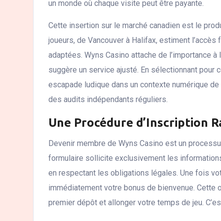
un monde où chaque visite peut être payante.
Cette insertion sur le marché canadien est le prod
joueurs, de Vancouver à Halifax, estiment l’accès fa
adaptées. Wyns Casino attache de l’importance à l’
suggère un service ajusté. En sélectionnant pour 
escapade ludique dans un contexte numérique de co
des audits indépendants réguliers.
Une Procédure d’Inscription R
Devenir membre de Wyns Casino est un processus
formulaire sollicite exclusivement les information
en respectant les obligations légales. Une fois vo
immédiatement votre bonus de bienvenue. Cette of
premier dépôt et allonger votre temps de jeu. C’es