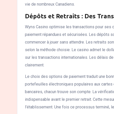
vie de nombreux Canadiens.
Dépôts et Retraits : Des Tra
Wyns Casino optimise les transactions pour ses 
paiement répandues et sécurisées. Les dépôts son
commencer à jouer sans attendre. Les retraits son
selon la méthode choisie. Le casino admet le dolla
sur les transactions internationales. Les délais de
clairement.
Le choix des options de paiement traduit une bo
portefeuilles électroniques populaires aux cartes
bancaires, chacun trouve son compte. La vérificat
indispensable avant le premier retrait. Cette mesur
l’établissement. Une fois ce processus terminé, l