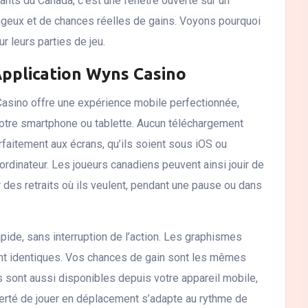
itants du Canada, c’est une fenêtre ouverte sur un
ageux et de chances réelles de gains. Voyons pourquoi
 leurs parties de jeu.
Application Wyns Casino
 Casino offre une expérience mobile perfectionnée,
votre smartphone ou tablette. Aucun téléchargement
arfaitement aux écrans, qu’ils soient sous iOS ou
ordinateur. Les joueurs canadiens peuvent ainsi jouir de
r des retraits où ils veulent, pendant une pause ou dans
ide, sans interruption de l’action. Les graphismes
ont identiques. Vos chances de gain sont les mêmes
s sont aussi disponibles depuis votre appareil mobile,
berté de jouer en déplacement s’adapte au rythme de