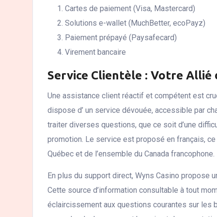
Cartes de paiement (Visa, Mastercard)
Solutions e-wallet (MuchBetter, ecoPayz)
Paiement prépayé (Paysafecard)
Virement bancaire
Service Clientèle : Votre Allié
Une assistance client réactif et compétent est cr
dispose d’ un service dévouée, accessible par cha
traiter diverses questions, que ce soit d’une diffi
promotion. Le service est proposé en français, ce 
Québec et de l’ensemble du Canada francophone.
En plus du support direct, Wyns Casino propose un
Cette source d’information consultable à tout m
éclaircissement aux questions courantes sur les bo