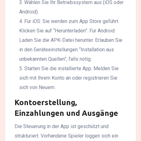
Wählen Sie Ihr Betriebssystem aus (iOS oder
Android).
Für iOS: Sie werden zum App Store geführt.
Klicken Sie auf “Herunterladen”. Für Android:
Laden Sie die APK-Datei herunter. Erlauben Sie
in den Geräteeinstellungen “Installation aus
unbekannten Quellen”, falls nötig.
Starten Sie die installierte App. Melden Sie
sich mit Ihrem Konto an oder registrieren Sie
sich von Neuem.
Kontoerstellung,
Einzahlungen und Ausgänge
Die Steuerung in der App ist geschützt und
strukturiert. Vorhandene Spieler loggen sich ein