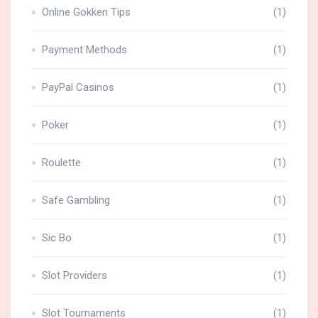
Online Gokken Tips
(1)
Payment Methods
(1)
PayPal Casinos
(1)
Poker
(1)
Roulette
(1)
Safe Gambling
(1)
Sic Bo
(1)
Slot Providers
(1)
Slot Tournaments
(1)