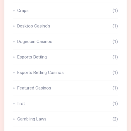
Craps
(1)
Desktop Casino's
(1)
Dogecoin Casinos
(1)
Esports Betting
(1)
Esports Betting Casinos
(1)
Featured Casinos
(1)
first
(1)
Gambling Laws
(2)