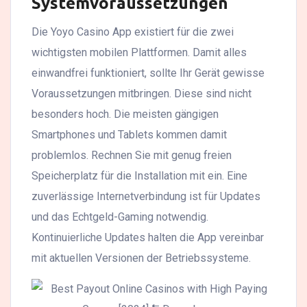
Systemvoraussetzungen
Die Yoyo Casino App existiert für die zwei
wichtigsten mobilen Plattformen. Damit alles
einwandfrei funktioniert, sollte Ihr Gerät gewisse
Voraussetzungen mitbringen. Diese sind nicht
besonders hoch. Die meisten gängigen
Smartphones und Tablets kommen damit
problemlos. Rechnen Sie mit genug freien
Speicherplatz für die Installation mit ein. Eine
zuverlässige Internetverbindung ist für Updates
und das Echtgeld-Gaming notwendig.
Kontinuierliche Updates halten die App vereinbar
mit aktuellen Versionen der Betriebssysteme.