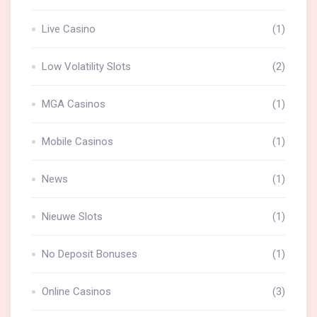
Live Casino
(1)
Low Volatility Slots
(2)
MGA Casinos
(1)
Mobile Casinos
(1)
News
(1)
Nieuwe Slots
(1)
No Deposit Bonuses
(1)
Online Casinos
(3)