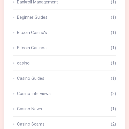
Bankroll Management
(1)
Beginner Guides
(1)
Bitcoin Casino's
(1)
Bitcoin Casinos
(1)
casino
(1)
Casino Guides
(1)
Casino Interviews
(2)
Casino News
(1)
Casino Scams
(2)