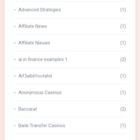
Advanced Strategies
(1)
Affiliate News
(1)
Affiliate Nieuws
(1)
ai in finance examples 1
(2)
Aif3aib6footahd
(1)
Anonymous Casinos
(1)
Baccarat
(2)
Bank Transfer Casinos
(1)