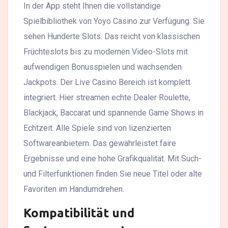
In der App steht Ihnen die vollständige
Spielbibliothek von Yoyo Casino zur Verfügung. Sie
sehen Hunderte Slots. Das reicht von klassischen
Früchteslots bis zu modernen Video-Slots mit
aufwendigen Bonusspielen und wachsenden
Jackpots. Der Live Casino Bereich ist komplett
integriert. Hier streamen echte Dealer Roulette,
Blackjack, Baccarat und spannende Game Shows in
Echtzeit. Alle Spiele sind von lizenzierten
Softwareanbietern. Das gewährleistet faire
Ergebnisse und eine hohe Grafikqualität. Mit Such-
und Filterfunktionen finden Sie neue Titel oder alte
Favoriten im Handumdrehen.
Kompatibilität und