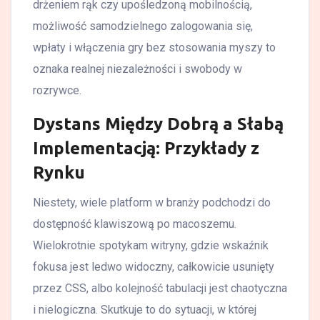
drżeniem rąk czy upośledzoną mobilnością,
możliwość samodzielnego zalogowania się,
wpłaty i włączenia gry bez stosowania myszy to
oznaka realnej niezależności i swobody w
rozrywce.
Dystans Między Dobrą a Słabą
Implementacją: Przykłady z
Rynku
Niestety, wiele platform w branży podchodzi do
dostępność klawiszową po macoszemu.
Wielokrotnie spotykam witryny, gdzie wskaźnik
fokusa jest ledwo widoczny, całkowicie usunięty
przez CSS, albo kolejność tabulacji jest chaotyczna
i nielogiczna. Skutkuje to do sytuacji, w której