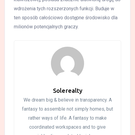
wdrożenia tych rozszerzonych funkcji. Buduje w
ten sposób całościowo dostępne środowisko dla
milionów potencjalnych graczy.
Solerealty
We dream big & believe in transparency. A
fantasy to assemble not simply homes, but
rather ways of life. A fantasy to make
coordinated workspaces and to give