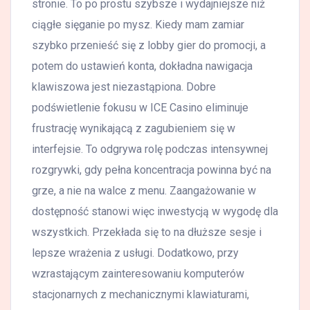
stronie. To po prostu szybsze i wydajniejsze niż
ciągłe sięganie po mysz. Kiedy mam zamiar
szybko przenieść się z lobby gier do promocji, a
potem do ustawień konta, dokładna nawigacja
klawiszowa jest niezastąpiona. Dobre
podświetlenie fokusu w ICE Casino eliminuje
frustrację wynikającą z zagubieniem się w
interfejsie. To odgrywa rolę podczas intensywnej
rozgrywki, gdy pełna koncentracja powinna być na
grze, a nie na walce z menu. Zaangażowanie w
dostępność stanowi więc inwestycją w wygodę dla
wszystkich. Przekłada się to na dłuższe sesje i
lepsze wrażenia z usługi. Dodatkowo, przy
wzrastającym zainteresowaniu komputerów
stacjonarnych z mechanicznymi klawiaturami,