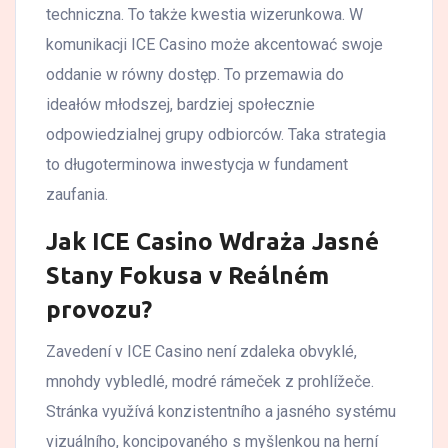
techniczna. To także kwestia wizerunkowa. W
komunikacji ICE Casino może akcentować swoje
oddanie w równy dostęp. To przemawia do
ideałów młodszej, bardziej społecznie
odpowiedzialnej grupy odbiorców. Taka strategia
to długoterminowa inwestycja w fundament
zaufania.
Jak ICE Casino Wdraża Jasné
Stany Fokusa v Reálném
provozu?
Zavedení v ICE Casino není zdaleka obvyklé,
mnohdy vybledlé, modré rámeček z prohlížeče.
Stránka využívá konzistentního a jasného systému
vizuálního, koncipovaného s myšlenkou na herní