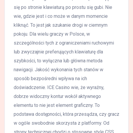
się po stronie klawiaturą po prostu się gubi. Nie
wie, gdzie jest i co może w danym momencie
kliknąć. To jest jak szukanie drogi w ciemnym
pokoju. Dla wielu graczy w Polsce, w
szczególności tych z ograniczeniami ruchowymi
lub zwyczajnie preferujących klawiaturę dla
szybkości, to wyłączna lub główna metoda
nawigacji. Jakość wykonania tych stanów w
sposób bezpośredni wpływa na ich
doświadczenie. ICE Casino wie, że wyraźny,
dobrze widoczny kontur wokół aktywnego
elementu to nie jest element graficzny. To
podstawa dostępności, która przesądza, czy gracz
w ogóle swobodnie skorzysta z platformy. Od
strony technicznej chodzi o stosowne style CSS