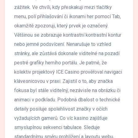
zážitek. Ve chvíli, kdy přeskakuji mezi tlačítky
menu, polí přihlašování či ikonami her pomocí Tab,
okamžitě zpozoruji, který prvek je označený.
Většinou se zobrazuje kontrastní kontrastní kontur
nebo jemné podsvícení. Nenarušuje to vzhled
stránky, ale zůstává dokonale viditelné na pozadí
pestré grafiky herního portálu. Je patrné, že
kolektiv projektový ICE Casino prověřoval navigaci
klávesnicovou v praxi. Zajistil o to, aby značka
fokusa byl stále viditelný, nezávisle na obrázku či
animaci v podkladu. Podobná dbalost o technické
detaily posiluje spolehlivost značky v očích
vyžadujících gamerů. Co víc kasino zajišťuje
smysluplnou sekvenci tabulace. Sleduje
standardnímu směru prohlížení a layoutu webu,