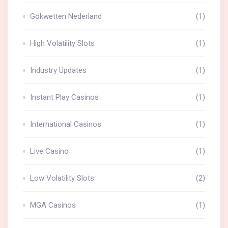
Gokwetten Nederland
(1)
High Volatility Slots
(1)
Industry Updates
(1)
Instant Play Casinos
(1)
International Casinos
(1)
Live Casino
(1)
Low Volatility Slots
(2)
MGA Casinos
(1)