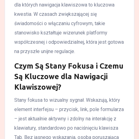
dla których nawigacja klawiszowa to kluczowa
kwestia. W czasach zwiększającej się
świadomości o włączaniu cyfrowym, takie
stanowisko kształtuje wizerunek platformy
współczesnej i odpowiedzialnej, która jest gotowa
na przyszłe unijne regulacje.
Czym Są Stany Fokusa i Czemu
Są Kluczowe dla Nawigacji
Klawiszowej?
Stany fokusa to wizualny sygnał. Wskazują, który
element interfejsu – przycisk, link, pole formularza
– jest aktualnie aktywny i zdolny na interakcję z
klawiatury, standardowo po naciśnięciu klawisza
Tab. Bez jasnego wskazania, osoba poruszająca