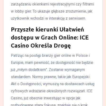
zarządzaniu okienkami rejestracyjnymi czy filtrami
w lobby gier. To ukazuje głębsze zrozumienie, jak
użytkownik wchodzi w interakcję z serwisem.
Przyszłe kierunki Ułatwień
dostępu w Grach Online: ICE
Casino Określa Drogę
Patrząc na postęp branży gier online w Polsce i
Europie, mam pewność, że dostępność nie będzie
już „miłym dodatkiem”. Zostanie wymaganym
standardem. Normy prawne, takie jak Europejski
Akt o Dostępności, wymuszą na dostawcach usług
cyfrowych wdrażanie określonych rozwiązań. ICE
Casino, już obecnie inwestując w opcje jak
rozbudowane stany fokusa, znajduje się o krok