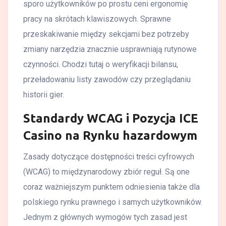
sporo użytkowników po prostu ceni ergonomię
pracy na skrótach klawiszowych. Sprawne
przeskakiwanie między sekcjami bez potrzeby
zmiany narzędzia znacznie usprawniają rutynowe
czynności. Chodzi tutaj o weryfikacji bilansu,
przeładowaniu listy zawodów czy przeglądaniu
historii gier.
Standardy WCAG i Pozycja ICE
Casino na Rynku hazardowym
Zasady dotyczące dostępności treści cyfrowych
(WCAG) to międzynarodowy zbiór reguł. Są one
coraz ważniejszym punktem odniesienia także dla
polskiego rynku prawnego i samych użytkowników.
Jednym z głównych wymogów tych zasad jest