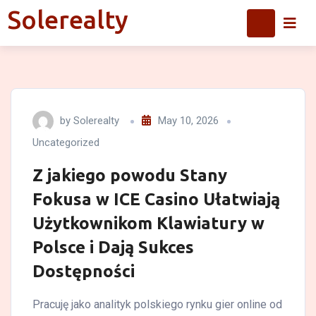
Skip
Solerealty
Solerealty
to
content
by
Solerealty
May 10, 2026
Uncategorized
Z jakiego powodu Stany
Fokusa w ICE Casino Ułatwiają
Użytkownikom Klawiatury w
Polsce i Dają Sukces
Dostępności
Pracuję jako analityk polskiego rynku gier online od