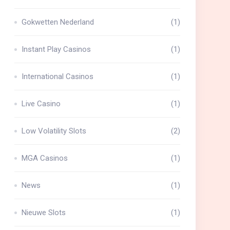
Gokwetten Nederland
(1)
Instant Play Casinos
(1)
International Casinos
(1)
Live Casino
(1)
Low Volatility Slots
(2)
MGA Casinos
(1)
News
(1)
Nieuwe Slots
(1)