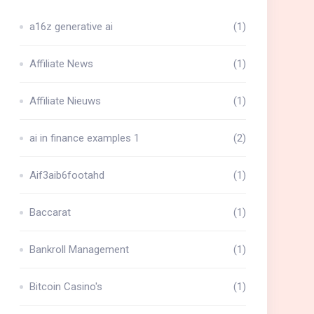
a16z generative ai
(1)
Affiliate News
(1)
Affiliate Nieuws
(1)
ai in finance examples 1
(2)
Aif3aib6footahd
(1)
Baccarat
(1)
Bankroll Management
(1)
Bitcoin Casino's
(1)