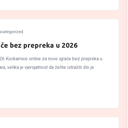
ncategorized
ače bez prepreka u 2026
26 Kockarnice online za nove igrače bez prepreka u
velika je vjerojatnost da želite istražiti što je