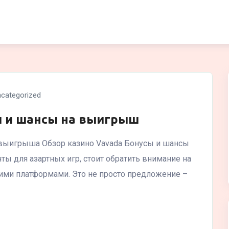
categorized
ы и шансы на выигрыш
 выигрыша Обзор казино Vavada Бонусы и шансы
 для азартных игр, стоит обратить внимание на
ми платформами. Это не просто предложение –