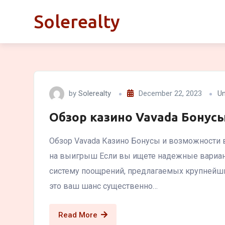
Skip
Solerealty
to
content
by
Solerealty
December 22, 2023
Un
Обзор казино Vavada Бонус
Обзор Vavada Казино Бонусы и возможности
на выигрыш Если вы ищете надежные варианты
систему поощрений, предлагаемых крупнейши
это ваш шанс существенно…
Read More