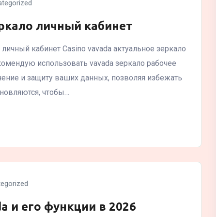
ategorized
еркало личный кабинет
в личный кабинет Casino vavada актуальное зеркало
комендую использовать vavada зеркало рабочее
нение и защиту ваших данных, позволяя избежать
бновляются, чтобы…
egorized
 и его функции в 2026