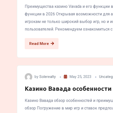
Преимущества казино Vavada и его функции в
функции в 2026 Открывая возможности для а
игрокам не только широкий выбор игр, но и
пользователей. Рекомендуем ознакомиться с
Read More
by
Solerealty
May 25, 2023
Uncateg
Казино Вавада особенности
Казино Вавада обзор особенностей и преиму
обзор Погружение в мир игр и ставок предп