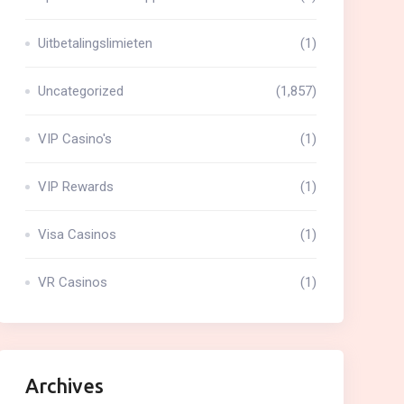
Uitbetalingslimieten
(1)
Uncategorized
(1,857)
VIP Casino's
(1)
VIP Rewards
(1)
Visa Casinos
(1)
VR Casinos
(1)
Archives