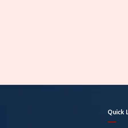
Quick 