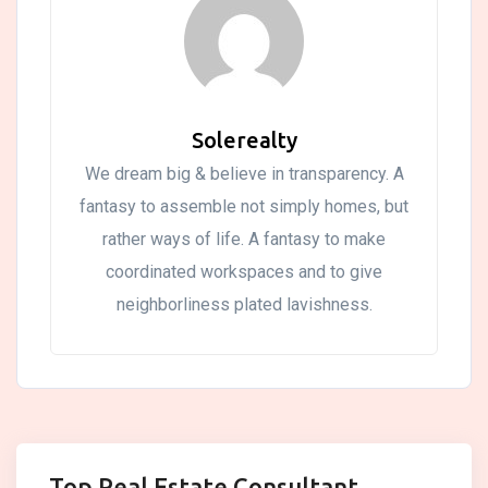
Solerealty
We dream big & believe in transparency. A
fantasy to assemble not simply homes, but
rather ways of life. A fantasy to make
coordinated workspaces and to give
neighborliness plated lavishness.
Top Real Estate Consultant