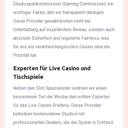
Glücksspielkommission (Gaming Commission) ein
wichtiger Faktor, den wir transparent darlegen.
Diese Provider gewährleisten nicht nur
Unterhaltung auf exzellentem Niveau, sondern auch
absolute Sicherheit und regulierte Fairness, was
für uns als verantwortungsvolles Casino oberste
Priorität hat.
Experten für Live Casino und
Tischspiele
Neben den Slot-Spezialisten widmen wir einen
besonderen Teil der Woche den echten Experten
für das Live Casino Erlebnis. Diese Provider
betreiben hochmoderne Studios mit
professionellen Dealern, die die Spiele in Echtzeit