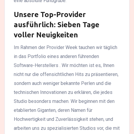
eine absolute Fundgrube.
Unsere Top-Provider
ausführlich: Sieben Tage
voller Neuigkeiten
Im Rahmen der Provider Week tauchen wir täglich
in das Portfolio eines anderen führenden
Software-Herstellers . Wir möchten ist es, Ihnen
nicht nur die offensichtlichen Hits zu präsentieren,
sondern auch weniger bekannte Perlen und die
technischen Innovationen zu erklären, die jedes
Studio besonders machen. Wir beginnen mit den
etablierten Giganten, deren Namen für
Hochwertigkeit und Zuverlässigkeit stehen, und
arbeiten uns zu spezialisierten Studios vor, die mit