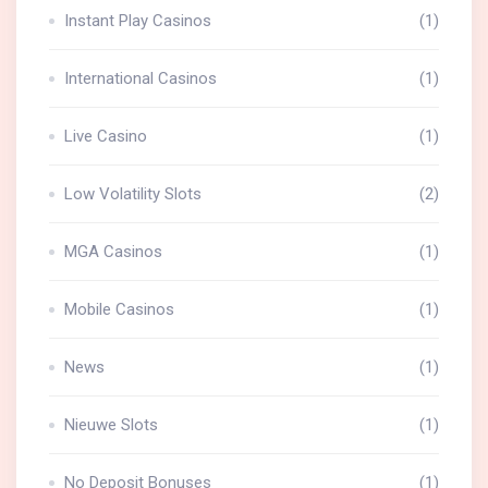
Instant Play Casinos
(1)
International Casinos
(1)
Live Casino
(1)
Low Volatility Slots
(2)
MGA Casinos
(1)
Mobile Casinos
(1)
News
(1)
Nieuwe Slots
(1)
No Deposit Bonuses
(1)