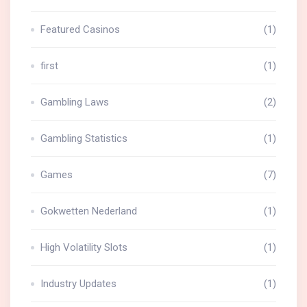
Featured Casinos
(1)
first
(1)
Gambling Laws
(2)
Gambling Statistics
(1)
Games
(7)
Gokwetten Nederland
(1)
High Volatility Slots
(1)
Industry Updates
(1)