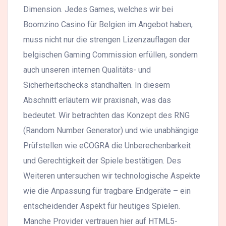
Dimension. Jedes Games, welches wir bei
Boomzino Casino für Belgien im Angebot haben,
muss nicht nur die strengen Lizenzauflagen der
belgischen Gaming Commission erfüllen, sondern
auch unseren internen Qualitäts- und
Sicherheitschecks standhalten. In diesem
Abschnitt erläutern wir praxisnah, was das
bedeutet. Wir betrachten das Konzept des RNG
(Random Number Generator) und wie unabhängige
Prüfstellen wie eCOGRA die Unberechenbarkeit
und Gerechtigkeit der Spiele bestätigen. Des
Weiteren untersuchen wir technologische Aspekte
wie die Anpassung für tragbare Endgeräte – ein
entscheidender Aspekt für heutiges Spielen.
Manche Provider vertrauen hier auf HTML5-