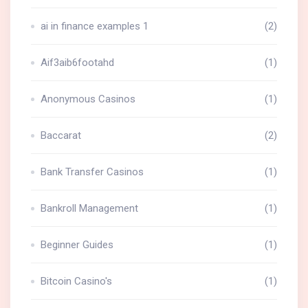
ai in finance examples 1
(2)
Aif3aib6footahd
(1)
Anonymous Casinos
(1)
Baccarat
(2)
Bank Transfer Casinos
(1)
Bankroll Management
(1)
Beginner Guides
(1)
Bitcoin Casino's
(1)