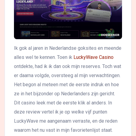
Ik gok al jaren in Nederlandse goksites en meende
alles wel te kennen. Toen ik
LuckyWave Casino
ontdekte, had ik ik dan ook mijn reserves. Toch wat
er daarna volgde, oversteeg al mijn verwachtingen.
Het begon al meteen met de eerste indruk en hoe
ze in het bijzonder op Nederlanders zijn gericht.
Dit casino leek met de eerste klik al anders. In
deze review vertel ik je op welke vijf punten
LuckyWave me aangenaam verraste, en de reden
waarom het nu vast in mijn favorietenlijst staat.