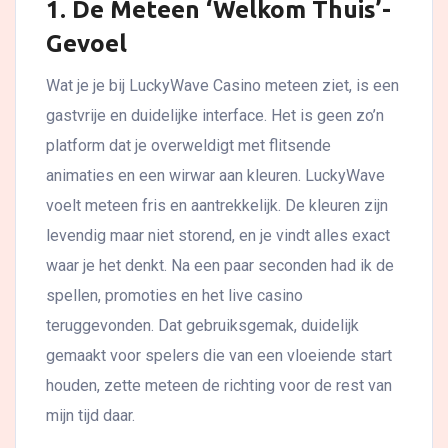
1. De Meteen ‘Welkom Thuis’-
Gevoel
Wat je je bij LuckyWave Casino meteen ziet, is een
gastvrije en duidelijke interface. Het is geen zo’n
platform dat je overweldigt met flitsende
animaties en een wirwar aan kleuren. LuckyWave
voelt meteen fris en aantrekkelijk. De kleuren zijn
levendig maar niet storend, en je vindt alles exact
waar je het denkt. Na een paar seconden had ik de
spellen, promoties en het live casino
teruggevonden. Dat gebruiksgemak, duidelijk
gemaakt voor spelers die van een vloeiende start
houden, zette meteen de richting voor de rest van
mijn tijd daar.