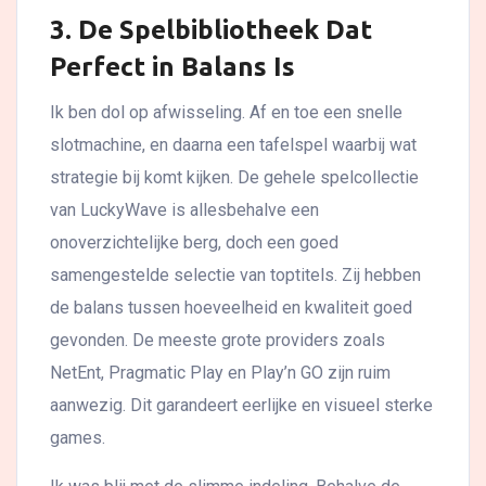
3. De Spelbibliotheek Dat
Perfect in Balans Is
Ik ben dol op afwisseling. Af en toe een snelle
slotmachine, en daarna een tafelspel waarbij wat
strategie bij komt kijken. De gehele spelcollectie
van LuckyWave is allesbehalve een
onoverzichtelijke berg, doch een goed
samengestelde selectie van toptitels. Zij hebben
de balans tussen hoeveelheid en kwaliteit goed
gevonden. De meeste grote providers zoals
NetEnt, Pragmatic Play en Play’n GO zijn ruim
aanwezig. Dit garandeert eerlijke en visueel sterke
games.