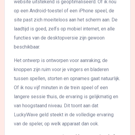
website uitstekend is geoptimaliseerd. Of ik nou
op een Android-toestel of een iPhone speel, de
site past zich moeiteloos aan het scherm aan. De
laadtijd is goed, zelfs op mobiel internet, en alle
functies van de desktopversie zijn gewoon
beschikbaar.
Het ontwerp is ontworpen voor aanraking; de
knoppen zijn ruim voor je vingers en bladeren
tussen spellen, storten en opnames gaat natuurlijk.
Of ik nou vijf minuten in de trein speel of een
langere sessie thuis, de ervaring is gelijkmatig en
van hoogstaand niveau. Dit toont aan dat
LuckyWave geld steekt in de volledige ervaring
van de speler, op welk apparaat dan ook.