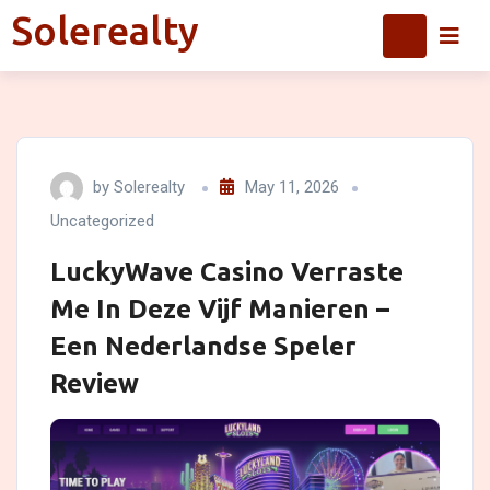
Skip
Solerealty
Solerealty
to
content
by
Solerealty
May 11, 2026
Uncategorized
LuckyWave Casino Verraste
Me In Deze Vijf Manieren –
Een Nederlandse Speler
Review