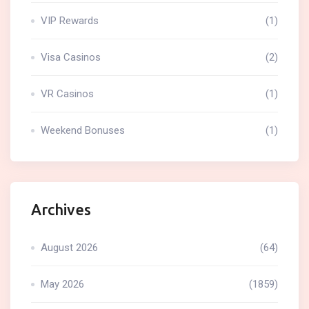
VIP Rewards
(1)
Visa Casinos
(2)
VR Casinos
(1)
Weekend Bonuses
(1)
Archives
August 2026
(64)
May 2026
(1859)