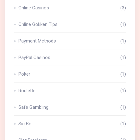
Online Casinos
(3)
Online Gokken Tips
(1)
Payment Methods
(1)
PayPal Casinos
(1)
Poker
(1)
Roulette
(1)
Safe Gambling
(1)
Sic Bo
(1)