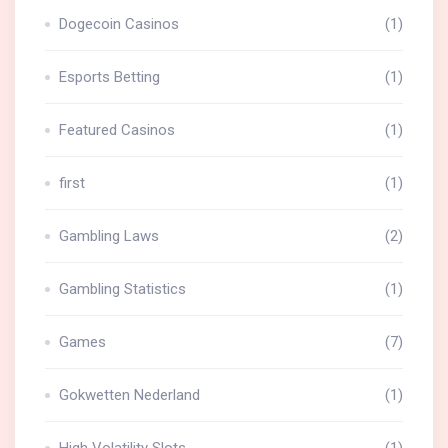
Dogecoin Casinos
(1)
Esports Betting
(1)
Featured Casinos
(1)
first
(1)
Gambling Laws
(2)
Gambling Statistics
(1)
Games
(7)
Gokwetten Nederland
(1)