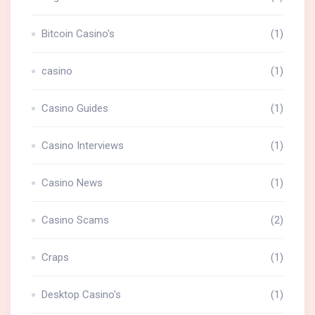
Bitcoin Casino's
(1)
casino
(1)
Casino Guides
(1)
Casino Interviews
(1)
Casino News
(1)
Casino Scams
(2)
Craps
(1)
Desktop Casino's
(1)