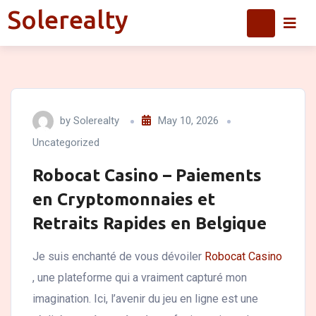
Skip
Solerealty
Solerealty
to
content
by
Solerealty
May 10, 2026
Uncategorized
Robocat Casino – Paiements
en Cryptomonnaies et
Retraits Rapides en Belgique
Je suis enchanté de vous dévoiler
Robocat Casino
, une plateforme qui a vraiment capturé mon
imagination. Ici, l’avenir du jeu en ligne est une