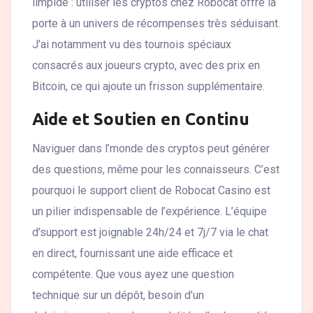
limpide : utiliser les cryptos chez Robocat offre la
porte à un univers de récompenses très séduisant.
J’ai notamment vu des tournois spéciaux
consacrés aux joueurs crypto, avec des prix en
Bitcoin, ce qui ajoute un frisson supplémentaire.
Aide et Soutien en Continu
Naviguer dans l’monde des cryptos peut générer
des questions, même pour les connaisseurs. C’est
pourquoi le support client de Robocat Casino est
un pilier indispensable de l’expérience. L’équipe
d’support est joignable 24h/24 et 7j/7 via le chat
en direct, fournissant une aide efficace et
compétente. Que vous ayez une question
technique sur un dépôt, besoin d’un