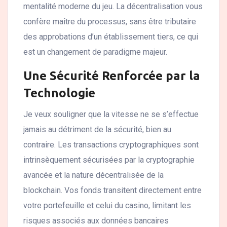
mentalité moderne du jeu. La décentralisation vous
confère maître du processus, sans être tributaire
des approbations d’un établissement tiers, ce qui
est un changement de paradigme majeur.
Une Sécurité Renforcée par la
Technologie
Je veux souligner que la vitesse ne se s’effectue
jamais au détriment de la sécurité, bien au
contraire. Les transactions cryptographiques sont
intrinsèquement sécurisées par la cryptographie
avancée et la nature décentralisée de la
blockchain. Vos fonds transitent directement entre
votre portefeuille et celui du casino, limitant les
risques associés aux données bancaires