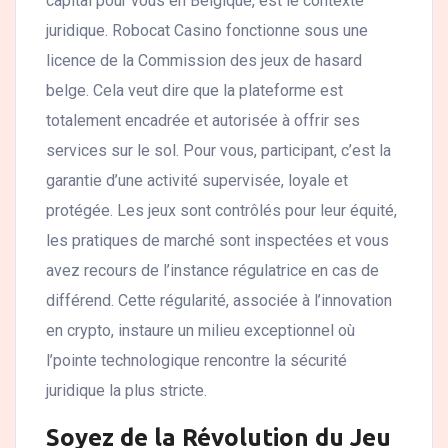
capital pour vous en Belgique, est le contexte
juridique. Robocat Casino fonctionne sous une
licence de la Commission des jeux de hasard
belge. Cela veut dire que la plateforme est
totalement encadrée et autorisée à offrir ses
services sur le sol. Pour vous, participant, c’est la
garantie d’une activité supervisée, loyale et
protégée. Les jeux sont contrôlés pour leur équité,
les pratiques de marché sont inspectées et vous
avez recours de l’instance régulatrice en cas de
différend. Cette régularité, associée à l’innovation
en crypto, instaure un milieu exceptionnel où
l’pointe technologique rencontre la sécurité
juridique la plus stricte.
Soyez de la Révolution du Jeu