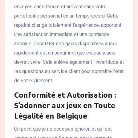
envoyés dans l’heure et arrivent dans votre
portefeuille personnel en un temps record. Cette
rapidité change totalement l’expérience, apportant
une satisfaction immédiate et une confiance
absolue. Constater ses gains disponibles aussi
rapidement est un sentiment que chaque joueur
devrait vivre. Cela enlève également l’incertitude et
les questions au service client pour connaître l’état
de votre virement.
Conformité et Autorisation :
S’adonner aux jeux en Toute
Légalité en Belgique
Un point que je ne peux pas ignorer, et qui est