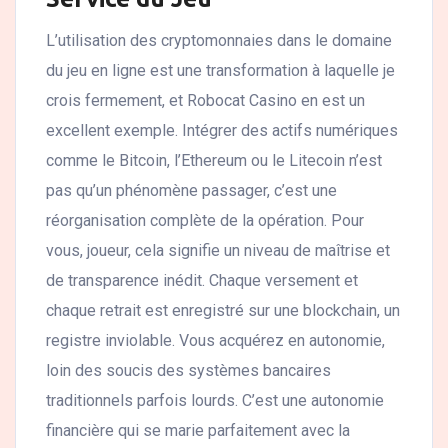
L’utilisation des cryptomonnaies dans le domaine
du jeu en ligne est une transformation à laquelle je
crois fermement, et Robocat Casino en est un
excellent exemple. Intégrer des actifs numériques
comme le Bitcoin, l’Ethereum ou le Litecoin n’est
pas qu’un phénomène passager, c’est une
réorganisation complète de la opération. Pour
vous, joueur, cela signifie un niveau de maîtrise et
de transparence inédit. Chaque versement et
chaque retrait est enregistré sur une blockchain, un
registre inviolable. Vous acquérez en autonomie,
loin des soucis des systèmes bancaires
traditionnels parfois lourds. C’est une autonomie
financière qui se marie parfaitement avec la